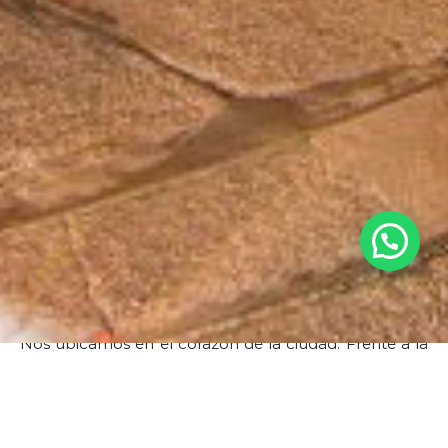
SOBRE NUESTRO
HOTEL
Nos ubicamos en el corazón de la ciudad. Frente a la
emblemática Plaza Artigas, sobre calle Uruguay y 25
de Agosto. Estamos a 1 km de la Terminal de buses
Salto Shopping, a 10 kilómetros de Termas del
Daymán y a 16kms del paso de frontera con Argentina
(Puente Internacional Salto Grande).